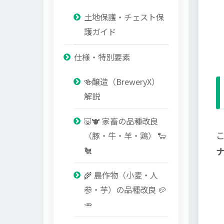
土地保護・チェスト保
護ガイド
仕様・特別要素
🍻醸造（BreweryX）
解説
🐷🐮 家畜の品種改良
（豚・牛・羊・鶏） 🐑
🐔
🌾 農作物（小麦・人
参・芋）の品種改良 🥔
🥕