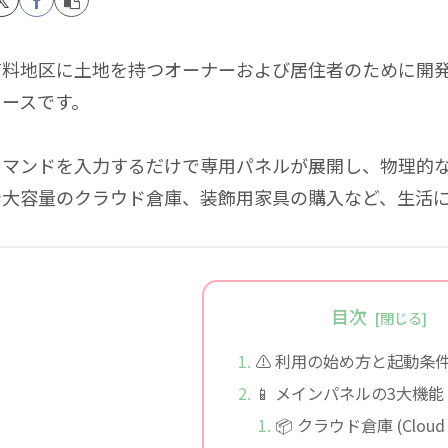
有料地区に土地を持つオーナーおよび居住者のために開
ェースです。
コマンドを入力するだけで専用パネルが展開し、物理的
や大容量のクラウド倉庫、装飾用家具の購入など、生活
目次
⚠️ 利用の始め方と起動条
📱 メインパネルの3大機能
📦 クラウド倉庫 (Cloud S