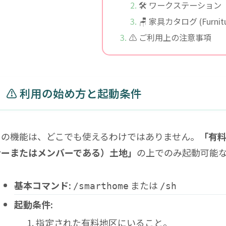
🛠️ ワークステーション
🪑 家具カタログ (Furnitu
⚠️ ご利用上の注意事項
⚠️ 利用の始め方と起動条件
この機能は、どこでも使えるわけではありません。
「有
ナーまたはメンバーである）土地」
の上でのみ起動可能
基本コマンド:
または
/smarthome
/sh
起動条件:
指定された有料地区にいること。